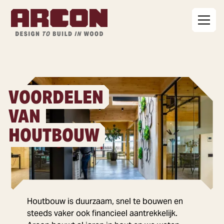
VOORDELEN
VAN
HOUTBOUW
Houtbouw is duurzaam, snel te bouwen en
steeds vaker ook financieel aantrekkelijk.