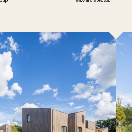
oup
MIX-architectuur