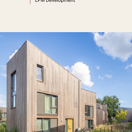
LPM Development
Bosvallei is een nieuwe woonbuurt in Bosrijk
(Eindhoven), gerealiseerd na de zomer van 2022 in
opdracht van LPM Development. Het project omvat
48 woningen en werd gebouwd door BanBouw, met
Arcon verantwoordelijk voor de levering en
montage van circa 15.000 m² CLT voor wanden en
daken.
De wijk is ontworpen met de natuur als
uitgangspunt: variatie in woningtypen, vorm en
oriëntatie zorgt voor een organisch straatbeeld dat
opgaat in het bosrijke landschap. Circulariteit speelt
een centrale rol, met toepassing van biobased en
herbruikbare materialen, zoals CLT en demontabele
bamboe geveldelen. Ook op energiegebied is