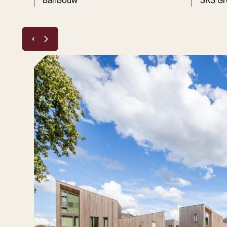
BanBouw
SKS Gr